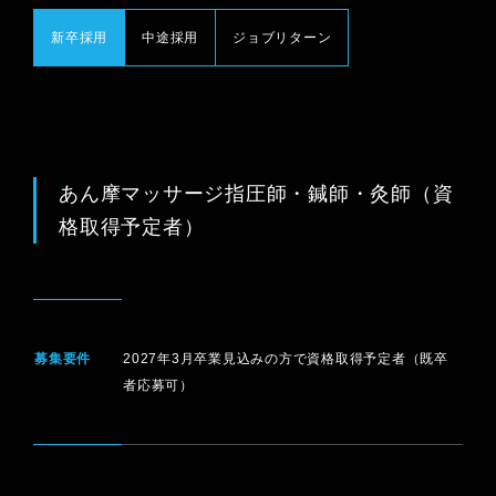
新卒採用
中途採用
ジョブリターン
SPECIAL
スペシャルコンテンツ
RECRUITMENT
採用について
あん摩マッサージ指圧師・鍼師・灸師（資
格取得予定者）
TOPICS
新着情報 / トピックス
募集要件
2027年3月卒業見込みの方で資格取得予定者（既卒
者応募可）
アルバイト採用
会社案内
個人情報保護方針